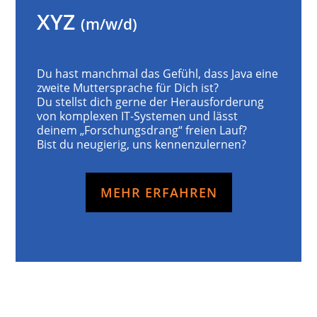
XYZ
(m/w/d)
Du hast manchmal das Gefühl, dass Java eine
zweite Muttersprache für Dich ist?
Du stellst dich gerne der Herausforderung
von komplexen IT-Systemen und lässt
deinem „Forschungsdrang“ freien Lauf?
Bist du neugierig, uns kennenzulernen?
MEHR ERFAHREN