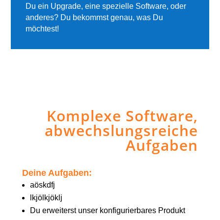
Du ein Upgrade, eine spezielle Software, oder
anderes? Du bekommst genau, was Du
möchtest!
Komplexe Software,
abwechslungsreiche
Aufgaben
Deine Aufgaben:
aöskdfj
lkjölkjöklj
Du erweiterst unser konfigurierbares Produkt